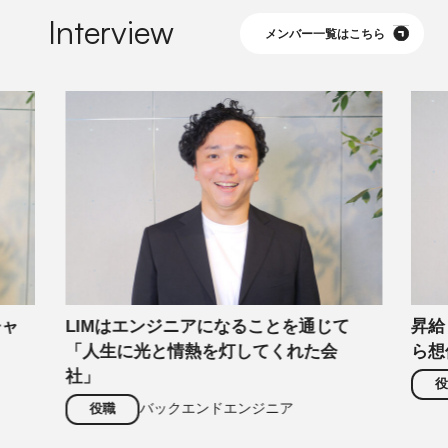
Interview
メンバー一覧はこちら
チャ
LIMはエンジニアになることを通じて
昇給
「人生に光と情熱を灯してくれた会
ら想
社」
バックエンドエンジニア
役職